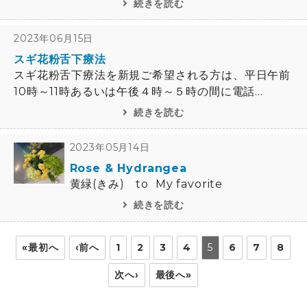
続きを読む
2023年06月15日
スギ花粉舌下療法
スギ花粉舌下療法を新規ご希望される方は、平日午前
10時～11時あるいは午後４時～５時の間に電話...
続きを読む
2023年05月14日
Rose & Hydrangea
黄緑(きみ) to My favorite
続きを読む
«最初へ
‹前へ
1
2
3
4
5
6
7
8
次へ›
最後へ»